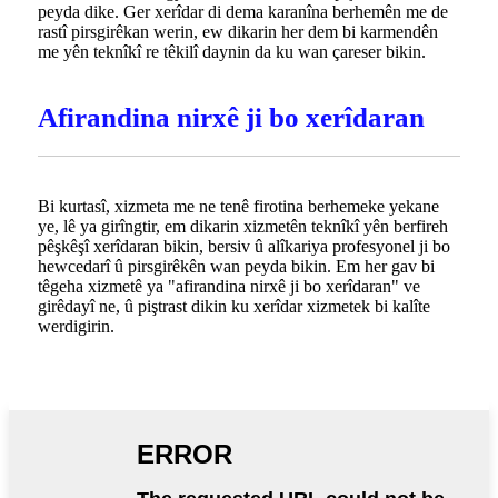
peyda dike. Ger xerîdar di dema karanîna berhemên me de
rastî pirsgirêkan werin, ew dikarin her dem bi karmendên
me yên teknîkî re têkilî daynin da ku wan çareser bikin.
Afirandina nirxê ji bo xerîdaran
Bi kurtasî, xizmeta me ne tenê firotina berhemeke yekane
ye, lê ya girîngtir, em dikarin xizmetên teknîkî yên berfireh
pêşkêşî xerîdaran bikin, bersiv û alîkariya profesyonel ji bo
hewcedarî û pirsgirêkên wan peyda bikin. Em her gav bi
têgeha xizmetê ya "afirandina nirxê ji bo xerîdaran" ve
girêdayî ne, û piştrast dikin ku xerîdar xizmetek bi kalîte
werdigirin.