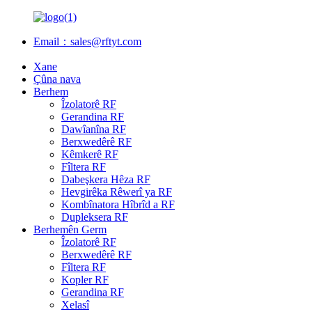
Email：sales@rftyt.com
Xane
Çûna nava
Berhem
Îzolatorê RF
Gerandina RF
Dawîanîna RF
Berxwedêrê RF
Kêmkerê RF
Fîltera RF
Dabeşkera Hêza RF
Hevgirêka Rêwerî ya RF
Kombînatora Hîbrîd a RF
Dupleksera RF
Berhemên Germ
Îzolatorê RF
Berxwedêrê RF
Fîltera RF
Kopler RF
Gerandina RF
Xelasî