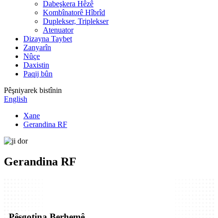
Dabeşkera Hêzê
Kombînatorê Hîbrîd
Duplekser, Triplekser
Atenuator
Dizayna Taybet
Zanyarîn
Nûçe
Daxistin
Paqij bûn
Pêşniyarek bistînin
English
Xane
Gerandina RF
Gerandina RF
Pêşgotina Berhemê