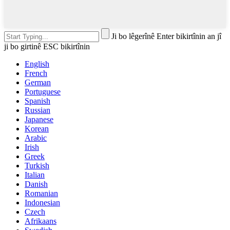
Ji bo lêgerînê Enter bikirtînin an jî
ji bo girtinê ESC bikirtînin
English
French
German
Portuguese
Spanish
Russian
Japanese
Korean
Arabic
Irish
Greek
Turkish
Italian
Danish
Romanian
Indonesian
Czech
Afrikaans