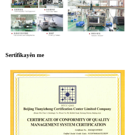
Sertîfîkayên me