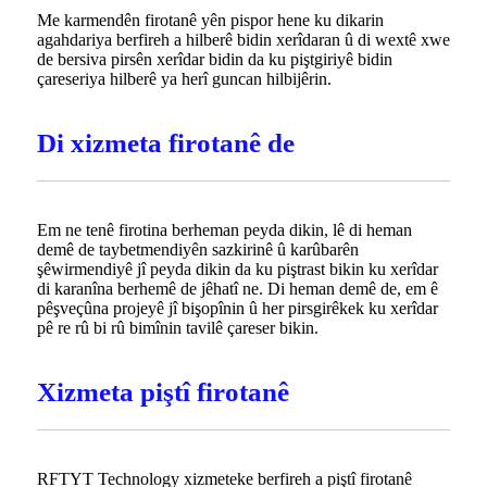
Me karmendên firotanê yên pispor hene ku dikarin
agahdariya berfireh a hilberê bidin xerîdaran û di wextê xwe
de bersiva pirsên xerîdar bidin da ku piştgiriyê bidin
çareseriya hilberê ya herî guncan hilbijêrin.
Di xizmeta firotanê de
Em ne tenê firotina berheman peyda dikin, lê di heman
demê de taybetmendiyên sazkirinê û karûbarên
şêwirmendiyê jî peyda dikin da ku piştrast bikin ku xerîdar
di karanîna berhemê de jêhatî ne. Di heman demê de, em ê
pêşveçûna projeyê jî bişopînin û her pirsgirêkek ku xerîdar
pê re rû bi rû bimînin tavilê çareser bikin.
Xizmeta piştî firotanê
RFTYT Technology xizmeteke berfireh a piştî firotanê