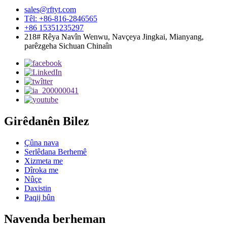
sales@rftyt.com
Têl: +86-816-2846565
+86 15351235297
218# Rêya Navîn Wenwu, Navçeya Jingkai, Mianyang,
parêzgeha Sichuan Chinaîn
Girêdanên Bilez
Çûna nava
Serlêdana Berhemê
Xizmeta me
Dîroka me
Nûçe
Daxistin
Paqij bûn
Navenda berheman