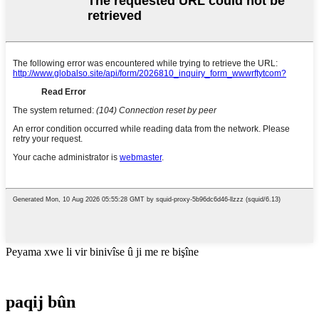
Peyama xwe li vir binivîse û ji me re bişîne
paqij bûn