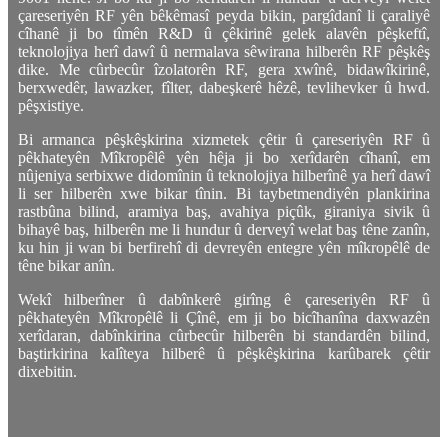
çareseriyên RF yên bêkêmasî peyda bikin, pargîdanî li çaraliyê
cîhanê ji bo tîmên R&D û çêkirinê gelek alavên pêşkeftî,
teknolojiya herî dawî û nermalava sêwirana hilberên RF pêşkêş
dike. Me cûrbecûr îzolatorên RF, gera xwînê, bidawîkirinê,
berxwedêr, lawazker, fîlter, dabeşkerê hêzê, tevlihevker û hwd.
pêşxistiye.
Bi armanca pêşkêşkirina xizmetek çêtir û çareseriyên RF û
pêkhateyên Mîkropêlê yên hêja ji bo xerîdarên cîhanî, em
nûjeniya serbixwe didomînin û teknolojiya hilberînê ya herî dawî
li ser hilberên xwe bikar tînin. Bi taybetmendiyên plankirina
rastbûna bilind, aramiya baş, avahiya piçûk, giraniya sivik û
bihayê baş, hilberên me li hundur û derveyî welat baş têne zanîn,
ku hin ji wan bi berfirehî di devreyên entegre yên mîkropêlê de
têne bikar anîn.
Wekî hilberîner û dabînkerê girîng ê çareseriyên RF û
pêkhateyên Mîkropêlê li Çînê, em ji bo bicîhanîna daxwazên
xerîdaran, dabînkirina cûrbecûr hilberên bi standardên bilind,
baştirkirina kalîteya hilberê û pêşkêşkirina karûbarek çêtir
dixebitin.