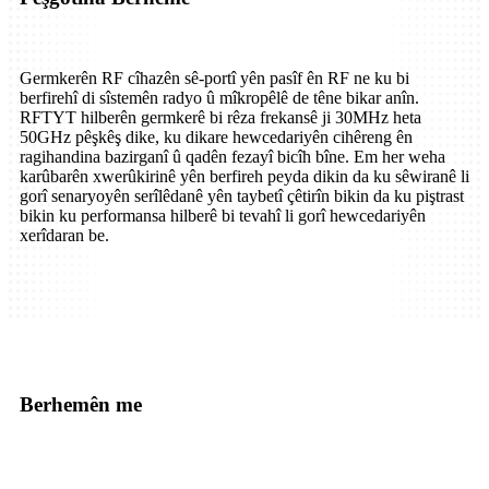
Germkerên RF cîhazên sê-portî yên pasîf ên RF ne ku bi
berfirehî di sîstemên radyo û mîkropêlê de têne bikar anîn.
RFTYT hilberên germkerê bi rêza frekansê ji 30MHz heta
50GHz pêşkêş dike, ku dikare hewcedariyên cihêreng ên
ragihandina bazirganî û qadên fezayî bicîh bîne. Em her weha
karûbarên xwerûkirinê yên berfireh peyda dikin da ku sêwiranê li
gorî senaryoyên serîlêdanê yên taybetî çêtirîn bikin da ku piştrast
bikin ku performansa hilberê bi tevahî li gorî hewcedariyên
xerîdaran be.
Berhemên me