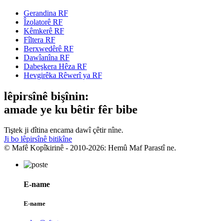
Gerandina RF
Îzolatorê RF
Kêmkerê RF
Fîltera RF
Berxwedêrê RF
Dawîanîna RF
Dabeşkera Hêza RF
Hevgirêka Rêwerî ya RF
lêpirsînê bişînin:
amade ye ku bêtir fêr bibe
Tiştek ji dîtina encama dawî çêtir nîne.
Ji bo lêpirsînê bitikîne
© Mafê Kopîkirinê - 2010-2026: Hemû Maf Parastî ne.
E-name
E-name