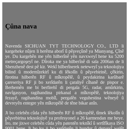
Çûna nava
Navenda SICHUAN TYT TECHNOLOGY CO., LTD li
kargeheke nûjen li herêma aborî û pêşveçûnê ya Mianyang, Çînê
ye. Du kargehên me yên hilberînê yên navxweyî hene ku 5200
metreçargoşeyî ne. Dîroka me ya hilberînê di sala 2006an de li
Shenzhenê dest pê kir. Wekî hilberînerek neteweyî ya teknolojiya
bilind û modernîzekirî ku di lêkolîn û pêşvebirinê, çêkirin,
firotina hilberên RF û mîkropêlê, û peydakirina karûbarê
çareseriya RF ji bo xerîdarên li çaraliyê cîhanê de pispor e.
Berhemên me bi berfirehî di pergala 5G, radar, amûrkirin,
navîgasyon, ragihandina pirkanal a mîkropêlê, teknolojiya
fezayê, ragihandina mobîl, pergalên veguhestina wêneyê û
devreyên entegre yên mîkropêlê de têne bikar anîn.
Ji bo celebên cûda yên hilberên RF û mîkropêlê, tîmek lêkolîn û
pêşvebirina teknolojiyê ya profesyonel a 26 karmendan me heye.
Îro, me jixwe celebên cûda yên patentên teknîkî û sertîfîkaya ISO
9001 hene. Ji bo ku ji bo xerîdarên li hundur û derveyî welêt