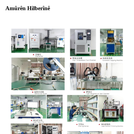
Amûrên Hilberînê