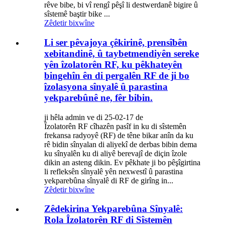
rêve bibe, bi vî rengî pêşî li destwerdanê bigire û
sîstemê baştir bike ...
Zêdetir bixwîne
Li ser pêvajoya çêkirinê, prensîbên
xebitandinê, û taybetmendiyên sereke
yên îzolatorên RF, ku pêkhateyên
bingehîn ên di pergalên RF de ji bo
îzolasyona sînyalê û parastina
yekparebûnê ne, fêr bibin.
ji hêla admin ve di 25-02-17 de
Îzolatorên RF cîhazên pasîf in ku di sîstemên
frekansa radyoyê (RF) de têne bikar anîn da ku
rê bidin sînyalan di aliyekî de derbas bibin dema
ku sînyalên ku di aliyê berevajî de diçin îzole
dikin an asteng dikin. Ev pêkhate ji bo pêşîgirtina
li refleksên sînyalê yên nexwestî û parastina
yekparebûna sînyalê di RF de girîng in...
Zêdetir bixwîne
Zêdekirina Yekparebûna Sînyalê:
Rola Îzolatorên RF di Sîstemên