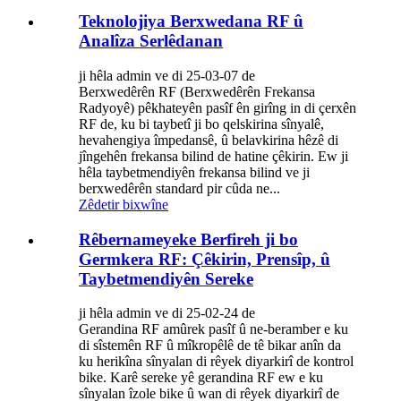
Teknolojiya Berxwedana RF û
Analîza Serlêdanan
ji hêla admin ve di 25-03-07 de
Berxwedêrên RF (Berxwedêrên Frekansa
Radyoyê) pêkhateyên pasîf ên girîng in di çerxên
RF de, ku bi taybetî ji bo qelskirina sînyalê,
hevahengiya împedansê, û belavkirina hêzê di
jîngehên frekansa bilind de hatine çêkirin. Ew ji
hêla taybetmendiyên frekansa bilind ve ji
berxwedêrên standard pir cûda ne...
Zêdetir bixwîne
Rêbernameyeke Berfireh ji bo
Germkera RF: Çêkirin, Prensîp, û
Taybetmendiyên Sereke
ji hêla admin ve di 25-02-24 de
Gerandina RF amûrek pasîf û ne-beramber e ku
di sîstemên RF û mîkropêlê de tê bikar anîn da
ku herikîna sînyalan di rêyek diyarkirî de kontrol
bike. Karê sereke yê gerandina RF ew e ku
sînyalan îzole bike û wan di rêyek diyarkirî de