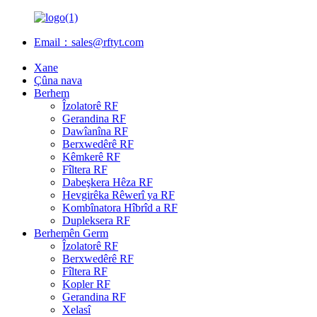
Email：sales@rftyt.com
Xane
Çûna nava
Berhem
Îzolatorê RF
Gerandina RF
Dawîanîna RF
Berxwedêrê RF
Kêmkerê RF
Fîltera RF
Dabeşkera Hêza RF
Hevgirêka Rêwerî ya RF
Kombînatora Hîbrîd a RF
Dupleksera RF
Berhemên Germ
Îzolatorê RF
Berxwedêrê RF
Fîltera RF
Kopler RF
Gerandina RF
Xelasî