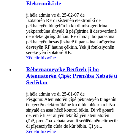
Elektronîkî de
ji hêla admin ve di 25-02-07 de
Îzolatorên RF di sîstemên elektronîkî de
pêkhateyên bingehîn in ku di misogerkirina
yekparebûna sînyalê û pêşîgirtina li destwerdanê
de roleke girîng dilîzin. Ev cîhaz ji bo parastina
pêkhateyên hesas ji zirarê û parastina karîgeriya
devreyên RF hatine çêkirin. Yek ji fonksiyonên
sereke yên îzolatorê RF...
Zêdetir bixwîne
Rêbernameyeke Berfireh ji bo
Atenuatorên Çîpê: Prensîba Xebatê û
Serlêdan
ji hêla admin ve di 25-01-07 de
Pêşgotin: Atenuatorên çîpê pêkhateyên bingehîn
ên çerxên elektronîkî ne ku dibin alîkar ku hêza
sînyalê an asta hêzê kontrol bikin. Di vê gotarê
de, em ê li ser aliyên teknîkî yên atenuatorên
çîpê, prensîba xebata wan û serîlêdanên cûrbecûr
di pîşesaziyên cûda de kûr bibin. Çi ye...
Zêdetir bixwîne