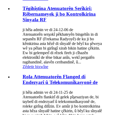
Têgihîştina Atenuatorên Serîkirî:
Rêbernameyek ji bo Kontrolkirina
Sînyala RF
ji hêla admin ve di 24-12-06 de
Atenuatorên serşokî pêkhateyên bingehîn in di
sepanên RF (Frekansa Radyoyê) de ku ji bo
kêmkirina asta hêzê di sînyalê de bêyî ku şêweya
wê ya pêlan bi girîngî xirab bikin hatine çêkirin.
Ew bi gelemperî di rêzek fireh ji cîhazên
elektronîkî de têne bikar anîn, wekî pergalên
ragihandinê, alavên ceribandinê, û...
Zêdetir bixwîne
Rola Attenuatorên Flanged di
Endezyarî û Telekomunîkasyonê de
ji hêla admin ve di 24-11-25 de
Atenuatorên flankirî di gelek pîşesaziyan de, bi
taybetî di endezyarî û telekomunîkasyonê de,
roleke girîng dilîzin. Ev amûr ji bo kontrolkirina
asta hêza sînyalê hatine çêkirin, û bêyî ku sînyalê