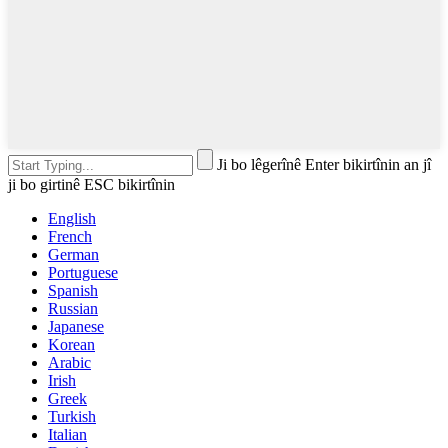
Ji bo lêgerînê Enter bikirtînin an jî
ji bo girtinê ESC bikirtînin
English
French
German
Portuguese
Spanish
Russian
Japanese
Korean
Arabic
Irish
Greek
Turkish
Italian