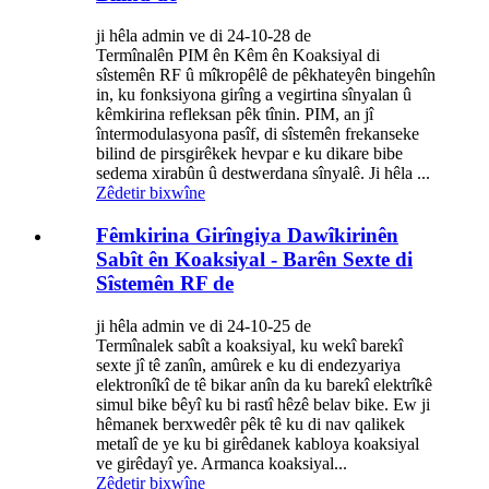
ji hêla admin ve di 24-10-28 de
Termînalên PIM ên Kêm ên Koaksiyal di
sîstemên RF û mîkropêlê de pêkhateyên bingehîn
in, ku fonksiyona girîng a vegirtina sînyalan û
kêmkirina refleksan pêk tînin. PIM, an jî
întermodulasyona pasîf, di sîstemên frekanseke
bilind de pirsgirêkek hevpar e ku dikare bibe
sedema xirabûn û destwerdana sînyalê. Ji hêla ...
Zêdetir bixwîne
Fêmkirina Girîngiya Dawîkirinên
Sabît ên Koaksiyal - Barên Sexte di
Sîstemên RF de
ji hêla admin ve di 24-10-25 de
Termînalek sabît a koaksiyal, ku wekî barekî
sexte jî tê zanîn, amûrek e ku di endezyariya
elektronîkî de tê bikar anîn da ku barekî elektrîkê
simul bike bêyî ku bi rastî hêzê belav bike. Ew ji
hêmanek berxwedêr pêk tê ku di nav qalikek
metalî de ye ku bi girêdanek kabloya koaksiyal
ve girêdayî ye. Armanca koaksiyal...
Zêdetir bixwîne