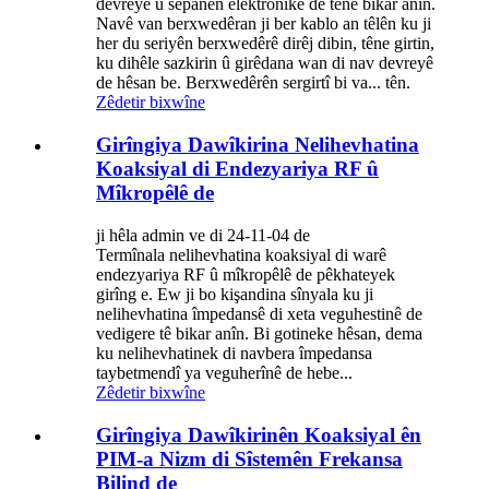
devreyê û sepanên elektronîkê de têne bikar anîn.
Navê van berxwedêran ji ber kablo an têlên ku ji
her du seriyên berxwedêrê dirêj dibin, têne girtin,
ku dihêle sazkirin û girêdana wan di nav devreyê
de hêsan be. Berxwedêrên sergirtî bi va... tên.
Zêdetir bixwîne
Girîngiya Dawîkirina Nelihevhatina
Koaksiyal di Endezyariya RF û
Mîkropêlê de
ji hêla admin ve di 24-11-04 de
Termînala nelihevhatina koaksiyal di warê
endezyariya RF û mîkropêlê de pêkhateyek
girîng e. Ew ji bo kişandina sînyala ku ji
nelihevhatina împedansê di xeta veguhestinê de
vedigere tê bikar anîn. Bi gotineke hêsan, dema
ku nelihevhatinek di navbera împedansa
taybetmendî ya veguherînê de hebe...
Zêdetir bixwîne
Girîngiya Dawîkirinên Koaksiyal ên
PIM-a Nizm di Sîstemên Frekansa
Bilind de