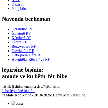
Daxistin
Paqij bûn
Navenda berheman
Gerandina RF
Îzolatorê RF
Kêmkerê RF
Fîltera RF
Berxwedêrê RF
Dawîanîna RF
Dabeşkera Hêza RF
Hevgirêka Rêwerî ya RF
lêpirsînê bişînin:
amade ye ku bêtir fêr bibe
Tiştek ji dîtina encama dawî çêtir nîne.
Ji bo lêpirsînê bitikîne
© Mafê Kopîkirinê - 2010-2026: Hemû Maf Parastî ne.