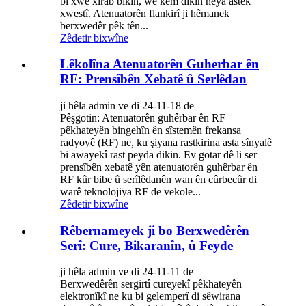
bi xwe xirab bikin, wê kêm dikin heya astek
xwestî. Atenuatorên flankirî ji hêmanek
berxwedêr pêk tên...
Zêdetir bixwîne
Lêkolîna Atenuatorên Guherbar ên
RF: Prensîbên Xebatê û Serlêdan
ji hêla admin ve di 24-11-18 de
Pêşgotin: Atenuatorên guhêrbar ên RF
pêkhateyên bingehîn ên sîstemên frekansa
radyoyê (RF) ne, ku şiyana rastkirina asta sînyalê
bi awayekî rast peyda dikin. Ev gotar dê li ser
prensîbên xebatê yên atenuatorên guhêrbar ên
RF kûr bibe û serîlêdanên wan ên cûrbecûr di
warê teknolojiya RF de vekole...
Zêdetir bixwîne
Rêbernameyek ji bo Berxwedêrên
Serî: Cure, Bikaranîn, û Feyde
ji hêla admin ve di 24-11-11 de
Berxwedêrên sergirtî cureyekî pêkhateyên
elektronîkî ne ku bi gelemperî di sêwirana