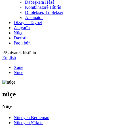
Dabeşkera Hêzê
Kombînatorê Hîbrîd
Duplekser, Triplekser
Atenuator
Dizayna Taybet
Zanyarîn
Nûçe
Daxistin
Paqij bûn
Pêşniyarek bistînin
English
Xane
Nûçe
nûçe
Nûçe
Nûçeyên Berheman
Nûçeyên Şîrketê