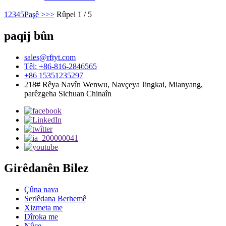
1
2
3
4
5
Paşê >
>>
Rûpel 1 / 5
paqij bûn
sales@rftyt.com
Têl: +86-816-2846565
+86 15351235297
218# Rêya Navîn Wenwu, Navçeya Jingkai, Mianyang,
parêzgeha Sichuan Chinaîn
Girêdanên Bilez
Çûna nava
Serlêdana Berhemê
Xizmeta me
Dîroka me
Nûçe