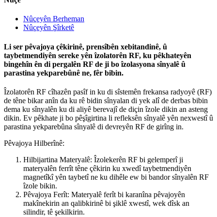
Nûçeyên Berheman
Nûçeyên Şîrketê
Li ser pêvajoya çêkirinê, prensîbên xebitandinê, û
taybetmendiyên sereke yên îzolatorên RF, ku pêkhateyên
bingehîn ên di pergalên RF de ji bo îzolasyona sînyalê û
parastina yekparebûnê ne, fêr bibin.
Îzolatorên RF cîhazên pasîf in ku di sîstemên frekansa radyoyê (RF)
de têne bikar anîn da ku rê bidin sînyalan di yek alî de derbas bibin
dema ku sînyalên ku di aliyê berevajî de diçin îzole dikin an asteng
dikin. Ev pêkhate ji bo pêşîgirtina li refleksên sînyalê yên nexwestî û
parastina yekparebûna sînyalê di devreyên RF de girîng in.
Pêvajoya Hilberînê:
Hilbijartina Materyalê: Îzolekerên RF bi gelemperî ji
materyalên ferrît têne çêkirin ku xwedî taybetmendiyên
magnetîkî yên taybetî ne ku dihêle ew bi bandor sînyalên RF
îzole bikin.
Pêvajoya Ferît: Materyalê ferît bi karanîna pêvajoyên
makînekirin an qalibkirinê bi şiklê xwestî, wek dîsk an
silindir, tê şekilkirin.