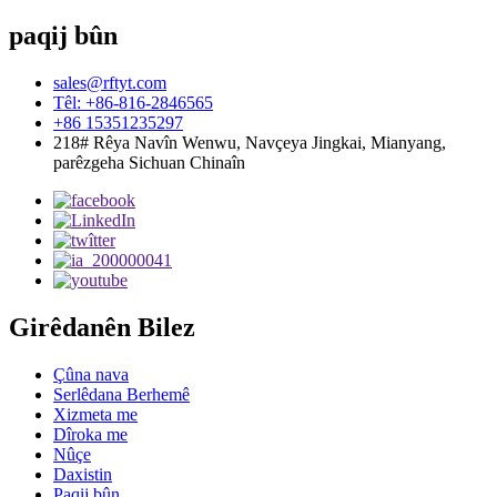
paqij bûn
sales@rftyt.com
Têl: +86-816-2846565
+86 15351235297
218# Rêya Navîn Wenwu, Navçeya Jingkai, Mianyang,
parêzgeha Sichuan Chinaîn
Girêdanên Bilez
Çûna nava
Serlêdana Berhemê
Xizmeta me
Dîroka me
Nûçe
Daxistin
Paqij bûn