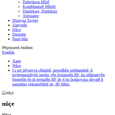
Dabeşkera Hêzê
Kombînatorê Hîbrîd
Duplekser, Triplekser
Atenuator
Dizayna Taybet
Zanyarîn
Nûçe
Daxistin
Paqij bûn
Pêşniyarek bistînin
English
Xane
Nûçe
Li ser pêvajoya çêkirinê, prensîbên xebitandinê, û
taybetmendiyên sereke yên îzolatorên RF, ku pêkhateyên
bingehîn ên di pergalên RF de ji bo îzolasyona sînyalê û
parastina yekparebûnê ne, fêr bibin.
nûçe
Nûçe