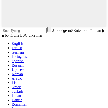
Ji bo lêgerînê Enter bikirtînin an jî
ji bo girtinê ESC bikirtînin
English
French
German
Portuguese
Spanish
Russian
Japanese
Korean
Arabic
Irish
Greek
Turkish
Italian
Danish
Romanian