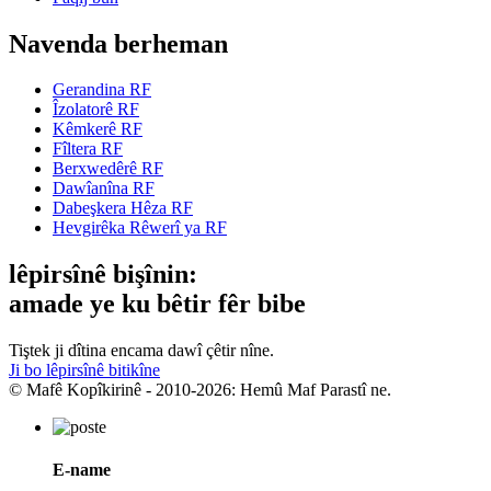
Navenda berheman
Gerandina RF
Îzolatorê RF
Kêmkerê RF
Fîltera RF
Berxwedêrê RF
Dawîanîna RF
Dabeşkera Hêza RF
Hevgirêka Rêwerî ya RF
lêpirsînê bişînin:
amade ye ku bêtir fêr bibe
Tiştek ji dîtina encama dawî çêtir nîne.
Ji bo lêpirsînê bitikîne
© Mafê Kopîkirinê - 2010-2026: Hemû Maf Parastî ne.
E-name