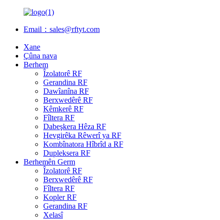
Email：sales@rftyt.com
Xane
Çûna nava
Berhem
Îzolatorê RF
Gerandina RF
Dawîanîna RF
Berxwedêrê RF
Kêmkerê RF
Fîltera RF
Dabeşkera Hêza RF
Hevgirêka Rêwerî ya RF
Kombînatora Hîbrîd a RF
Dupleksera RF
Berhemên Germ
Îzolatorê RF
Berxwedêrê RF
Fîltera RF
Kopler RF
Gerandina RF
Xelasî