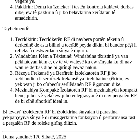
vegerê ye.
Pakkirin: Dema ku îzoleker ji testên kontrola kalîteyê derbas
dibe, ew tê pakkirin û ji bo belavkirina xerîdaran tê
amadekirin.
Taybetmendî:
Tecrîdkirin: Tecrîdkerên RF di navbera portên têketin û
derketinê de asta bilind a tecrîdê peyda dikin, bi bandor pêşî li
refleks û destwerdana sînyalê digirin.
Windabûna Kêm a Têxistinê: Windabûna têxistinê ya van
pêkhateyan kêm e, ev tê vê wateyê ku ew sînyala ku di nav
wan re derbas dibe bi girîngî lawaz nakin.
Rêzeya Frekansê ya Berfireh: Îzolekatorên RF ji bo
xebitandina li ser rêzek frekansê ya fireh hatine çêkirin, ev
yek wan ji bo cûrbecûr serîlêdanên RF-ê guncan dike.
Mezinahiya Kompakt: Îzolatorên RF bi mezinahiyên kompakt
hene, ji ber vê yekê ew ji bo entegrasyonê di nav pergalên RF
de bi cîhê sînorkirî îdeal in.
Bi tevayî, îzolekerên RF bi îzolekirina sînyalan û parastina
yekparçeyiya sînyalê di misogerkirina fonksiyon û performansa rast
a pergalên RF de roleke girîng dilîzin.
Dema şandinê: 17ê Sibatê, 2025