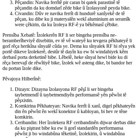
Pêçandin: Navika ferrîtê pir caran bi qatek parastinê tê
pêçandin da ku domdarî zêde bike û îzolasyonê peyda bike.
Civandin: Dûv re navika ferrît di hundurê xanîyekê de tê
pêçan, ku dibe ku ji materyalên wekî aluminium an seramîk
were çêkirin, da ku îzoleya RF-ê ya bêkêmasî çêbike.
Prensîba Xebatê: Îzolekerên RF li ser bingeha prensîba ne-
beramberîheviyê dixebitin, ev tê vê wateyê ku tevgera pêkhateyê li
gorî rêça herikîna sînyalê cûda ye. Dema ku sînyalek RF bi rêya yek
portê dikeve îzolekerê, destûr tê dayîn ku ew bi windahiyek kêm
derbasî porta derketinê bibe. Lêbelê, heke sînyal hewl bide ku di
rêça berevajî de rêwîtiyê bike, îzolek wê asteng dike, bi bandor her
du portan îzole dike.
Pêvajoya Hilberînê:
Dizayn: Dizayna îzolasyona RF pêşî li ser bingeha
taybetmendî û taybetmendiyên performansê yên pêwîst tê
pêşxistin.
Komkirina Pêkhateyan: Navika ferrît û xanî, digel pêkhateyên
din ên pêwîst ên wekî konektor û kabloyan, bi hev re têne
komkirin.
Ceribandin: Her îzolekera RF ceribandinên dijwar derbas dike
da ku piştrast bibe ku ew li gorî standardên performansa
pêwîst ji bo windabûna têketinê, îzolekirin, û windabûna